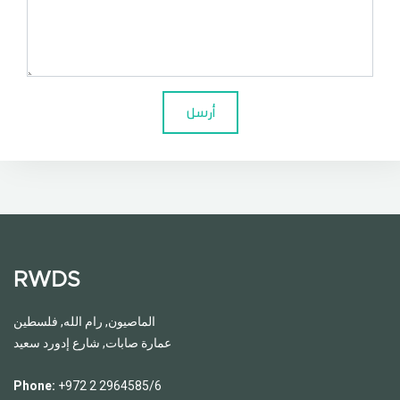
أرسل
RWDS
الماصيون, رام الله, فلسطين
عمارة صابات, شارع إدورد سعيد
Phone:
+972 2 2964585/6