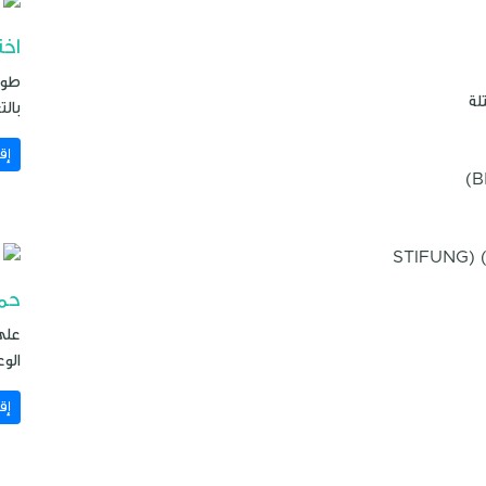
اخت
لة
بالت
إق
حمل
على
الو
إق