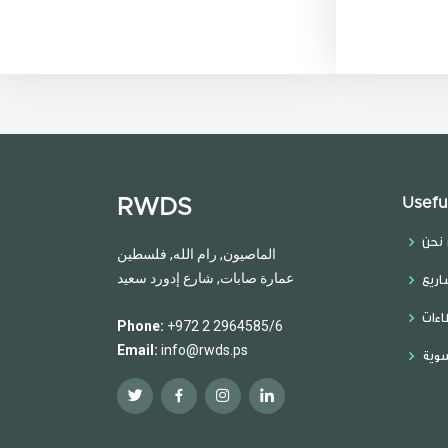
Usefu
RWDS
نحن
الماصيون, رام الله, فلسطين
عمارة صابات, شارع إدورد سعيد
اريع
اءات
Phone:
+972 2 2964585/6
Email:
info@rwds.ps
سوية