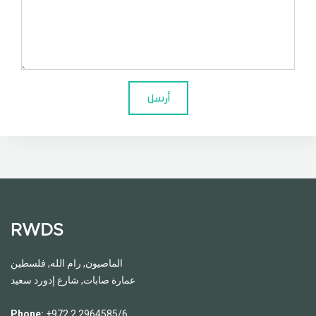
أرسل
RWDS
الماصيون, رام الله, فلسطين
عمارة صابات, شارع إدورد سعيد
Phone:
+972 2 2964585/6