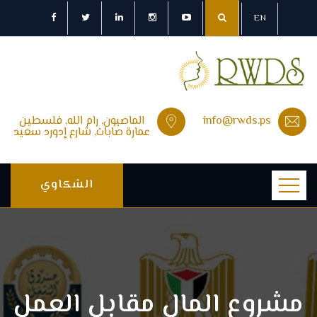
EN
info@rwds.ps
الماصيون, رام الله, فلسطين
عمارة صابات, شارع إدورد سعيد
الشكاوي
مشروع المال مقابل العمل