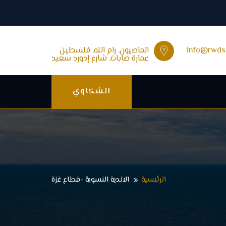
info@rwds
الماصيون, رام الله, فلسطين
عمارة صابات, شارع إدورد سعيد
الشكاوي
الرئيسية
الاندية النسوية -قطاع غزة