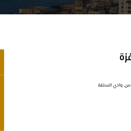
زة
لعدس, وادي السلقة