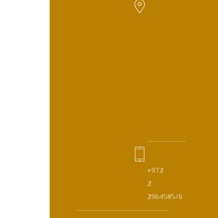
الماصيون,
رام
الله,
فلسطين
عمارة
صابات,
شارع
إدورد
سعيد
+972
2
2964585/6