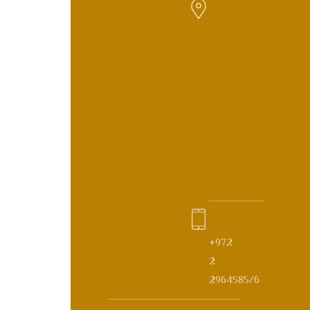
الماصيون,
رام
الله,
فلسطين
عمارة
صابات,
شارع
إدورد
سعيد
+972
2
2964585/6