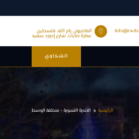
info@rwds
الماصيون, رام الله, فلسطين
عمارة صابات, شارع إدورد سعيد
الشكاوي
الرئيسية
الاندية النسوية - منطقة الوسط