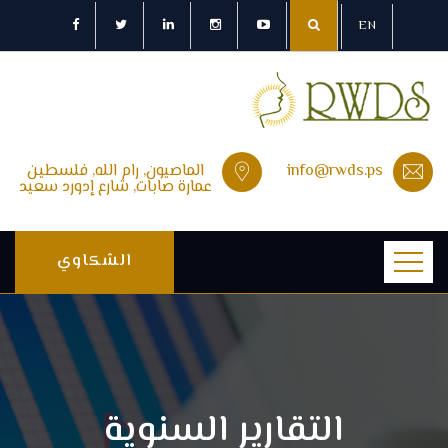
EN
info@rwds.ps
الماصيون, رام الله, فلسطين
عمارة صابات, شارع إدورد سعيد
الشكاوي
التقارير السنوية